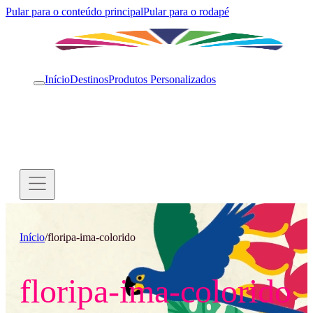
Pular para o conteúdo principal
Pular para o rodapé
Início
Destinos
Produtos Personalizados
Início
/
floripa-ima-colorido
floripa-ima-colorido