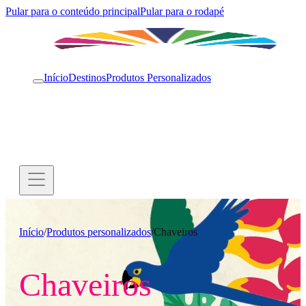
Pular para o conteúdo principal
Pular para o rodapé
Início
Destinos
Produtos Personalizados
Início
/
Produtos personalizados
/
Chaveiros
Chaveiros