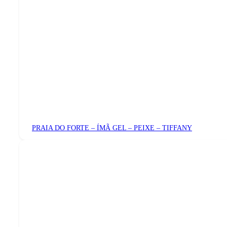
PRAIA DO FORTE – ÍMÃ GEL – PEIXE – TIFFANY