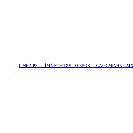
LINHA PET – ÍMÃ MDF DUPLO EPÓXI – GATO MINHA CAI