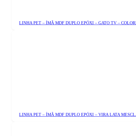
LINHA PET – ÍMÃ MDF DUPLO EPÓXI – GATO TV – COLOR
LINHA PET – ÍMÃ MDF DUPLO EPÓXI – VIRA LATA MESC