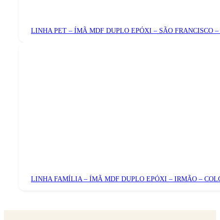
LINHA PET – ÍMÃ MDF DUPLO EPÓXI – SÃO FRANCISCO 
LINHA FAMÍLIA – ÍMÃ MDF DUPLO EPÓXI – IRMÃO – CO