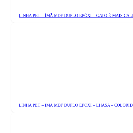
LINHA PET – ÍMÃ MDF DUPLO EPÓXI – GATO É MAIS CA
LINHA PET – ÍMÃ MDF DUPLO EPÓXI – LHASA – COLORI