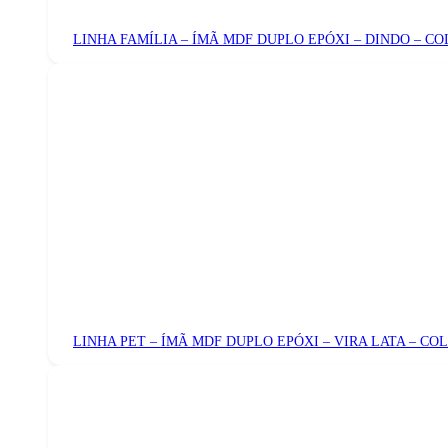
LINHA FAMÍLIA – ÍMÃ MDF DUPLO EPÓXI – DINDO – C
LINHA PET – ÍMÃ MDF DUPLO EPÓXI – VIRA LATA – CO