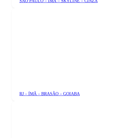
SÃO PAULO – ÍMÃ – SKYLINE – CINZA
RJ – ÍMÃ – BRASÃO – GOIABA