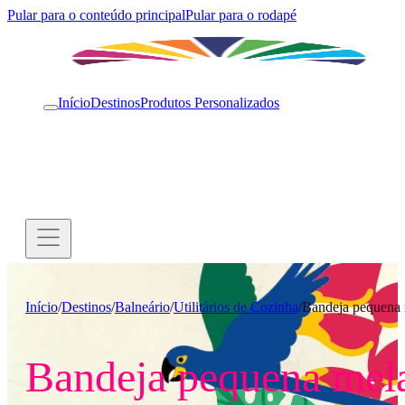
Pular para o conteúdo principal
Pular para o rodapé
Início
Destinos
Produtos Personalizados
Início
/
Destinos
/
Balneário
/
Utilitários de Cozinha
/
Bandeja pequena
Bandeja pequena mel