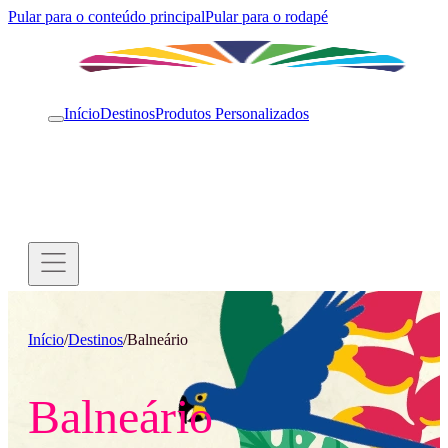
Pular para o conteúdo principal
Pular para o rodapé
Início
Destinos
Produtos Personalizados
Início
/
Destinos
/
Balneário
Balneário