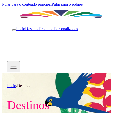
Pular para o conteúdo principal
Pular para o rodapé
Início
Destinos
Produtos Personalizados
Início
/
Destinos
Destinos