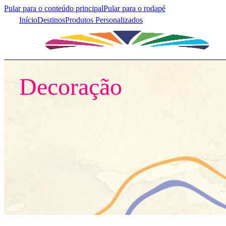
Pular para o conteúdo principal
Pular para o rodapé
Início
Destinos
Produtos Personalizados
Início
/
Destinos
/
Bonito
/
Decoração
Decoração