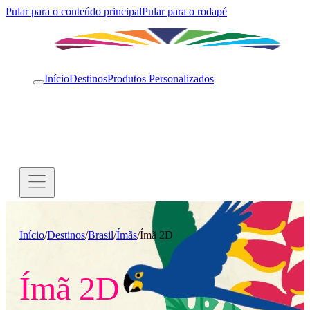
Pular para o conteúdo principal
Pular para o rodapé
Início
Destinos
Produtos Personalizados
Início
/
Destinos
/
Brasil
/
Ímãs
/
Ímã 2D
Ímã 2D