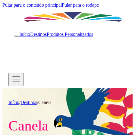
Pular para o conteúdo principal
Pular para o rodapé
Início
Destinos
Produtos Personalizados
Início
/
Destinos
/
Canela
Canela