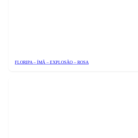
FLORIPA – ÍMÃ – EXPLOSÃO – ROSA