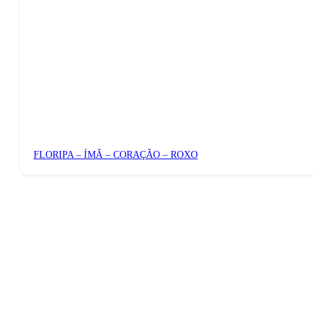
FLORIPA – ÍMÃ – CORAÇÃO – ROXO