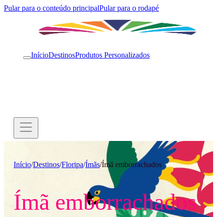
Pular para o conteúdo principal
Pular para o rodapé
Início
Destinos
Produtos Personalizados
Início
/
Destinos
/
Floripa
/
Ímãs
/
Ímã emborrachados
Ímã emborrachados