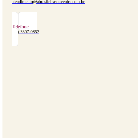
atendimento@abrasileirasouvenirs.com.br
Telefone
(48) 3307-0852