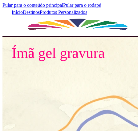
Pular para o conteúdo principal
Pular para o rodapé
Início
Destinos
Produtos Personalizados
Início
/
Destinos
/
Floripa
/
Ímãs
/
Ímã gel gravura
Ímã gel gravura