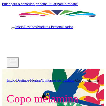
Pular para o conteúdo principal
Pular para o rodapé
Início
Destinos
Produtos Personalizados
Início
/
Destinos
/
Floripa
/
Utilitários de Cozinha
/
Copo melamina
Copo melamina