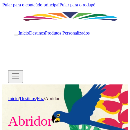
Pular para o conteúdo principal
Pular para o rodapé
Início
Destinos
Produtos Personalizados
Início
/
Destinos
/
Foz
/
Abridor
Abridor