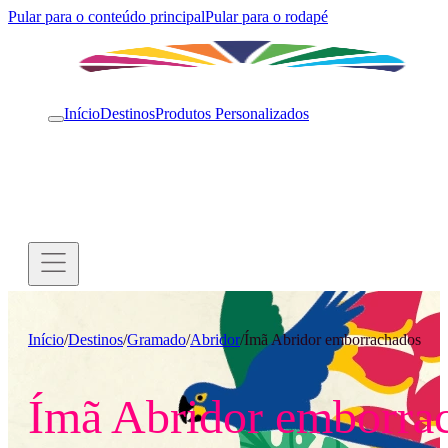
Pular para o conteúdo principal
Pular para o rodapé
Início
Destinos
Produtos Personalizados
Início
/
Destinos
/
Gramado
/
Abridor
/
Ímã Abridor emborrachados
Ímã Abridor emborra