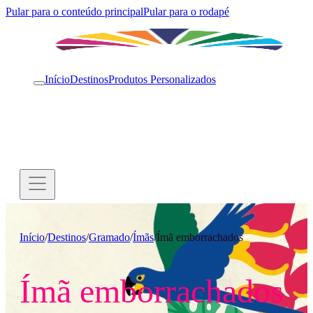
Pular para o conteúdo principal
Pular para o rodapé
Início
Destinos
Produtos Personalizados
Início
/
Destinos
/
Gramado
/
Ímãs
/
Ímã emborrachados
Ímã emborrachados