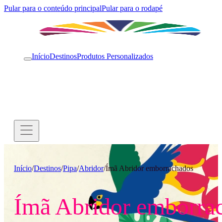
Pular para o conteúdo principal
Pular para o rodapé
Início
Destinos
Produtos Personalizados
Início
/
Destinos
/
Pipa
/
Abridor
/
Ímã Abridor emborrachados
Ímã Abridor emborra