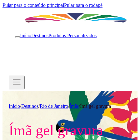
Pular para o conteúdo principal
Pular para o rodapé
Início
Destinos
Produtos Personalizados
Início
/
Destinos
/
Rio de Janeiro
/
Ímãs
/
Ímã gel gravura
Ímã gel gravura