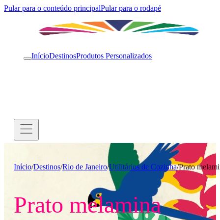
Pular para o conteúdo principal
Pular para o rodapé
Início
Destinos
Produtos Personalizados
Início
/
Destinos
/
Rio de Janeiro
/
Utilitários de Cozinha
/
Prato melami
Prato melamina