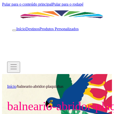
Pular para o conteúdo principal
Pular para o rodapé
Início
Destinos
Produtos Personalizados
Início
/
balneario-abridor-plaquinhas
balneario-abridor-pla