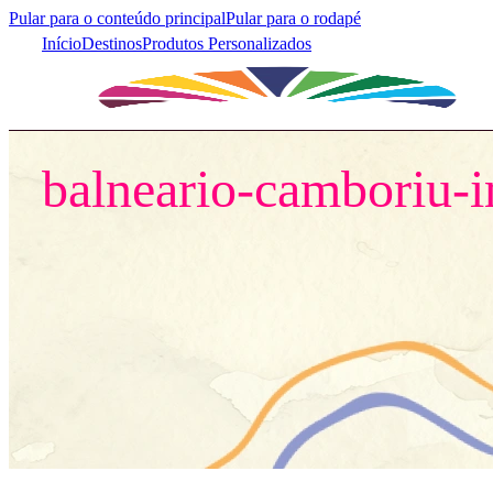
Pular para o conteúdo principal
Pular para o rodapé
Início
Destinos
Produtos Personalizados
Início
/
balneario-camboriu-ima-icones
balneario-camboriu-