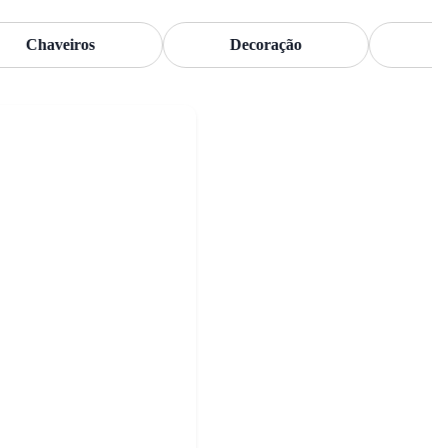
Chaveiros
Decoração
Flor