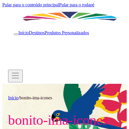
Pular para o conteúdo principal
Pular para o rodapé
Início
Destinos
Produtos Personalizados
Início
/
bonito-ima-icones
bonito-ima-icones