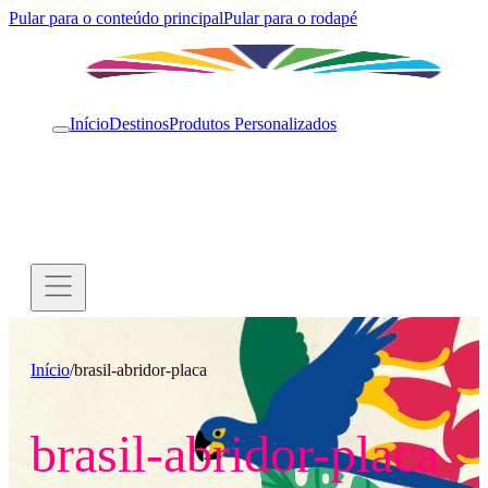
Pular para o conteúdo principal
Pular para o rodapé
Início
Destinos
Produtos Personalizados
Início
/
brasil-abridor-placa
brasil-abridor-placa