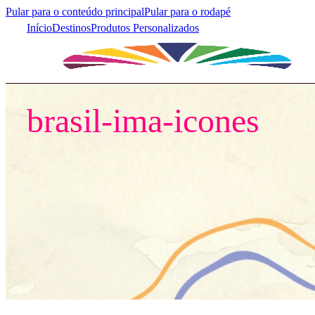
Pular para o conteúdo principal
Pular para o rodapé
Início
Destinos
Produtos Personalizados
Início
/
brasil-ima-icones
brasil-ima-icones