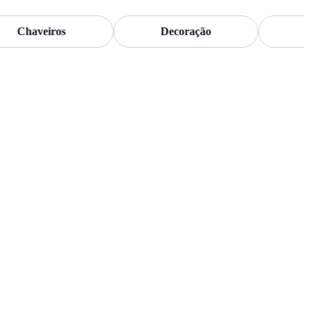
Chaveiros
Decoração
Flor