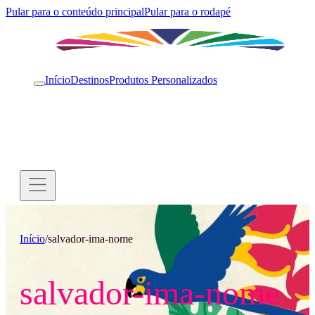
Pular para o conteúdo principal
Pular para o rodapé
Início
Destinos
Produtos Personalizados
Início
/
salvador-ima-nome
salvador-ima-nome