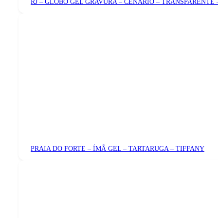
RJ – GLOBO GEL GRAVURA – CENÁRIO – TRANSPARENTE 
PRAIA DO FORTE – ÍMÃ GEL – TARTARUGA – TIFFANY