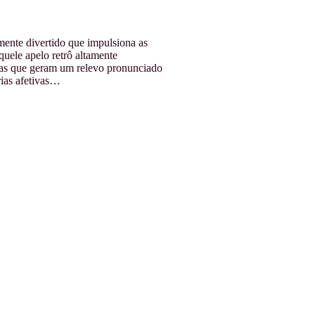
ente divertido que impulsiona as
uele apelo retrô altamente
as que geram um relevo pronunciado
rias afetivas…