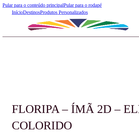
Pular para o conteúdo principal
Pular para o rodapé
Início
Destinos
Produtos Personalizados
FLORIPA – ÍMÃ 2D – E
COLORIDO