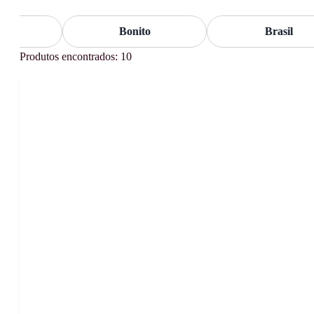
Bonito
Brasil
Produtos encontrados: 10