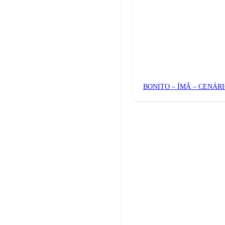
BONITO – ÍMÃ – CENÁRI