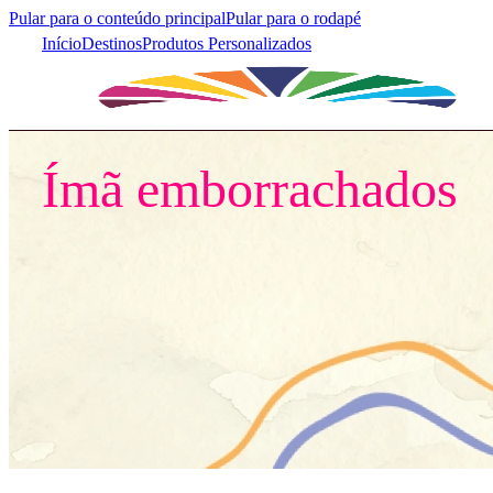
Pular para o conteúdo principal
Pular para o rodapé
Início
Destinos
Produtos Personalizados
Início
/
Destinos
/
Bonito
/
Ímãs
/
Ímã emborrachados
Ímã emborrachados