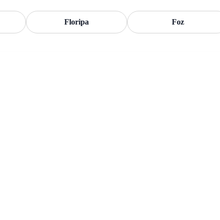
Floripa
Foz