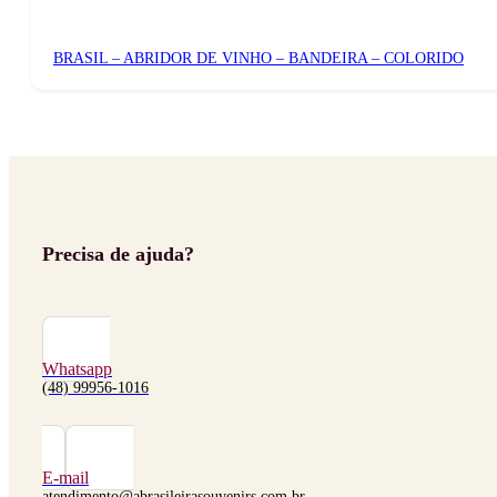
BRASIL – ABRIDOR DE VINHO – BANDEIRA – COLORIDO
Precisa de ajuda?
Whatsapp
(48) 99956-1016
E-mail
atendimento@abrasileirasouvenirs.com.br