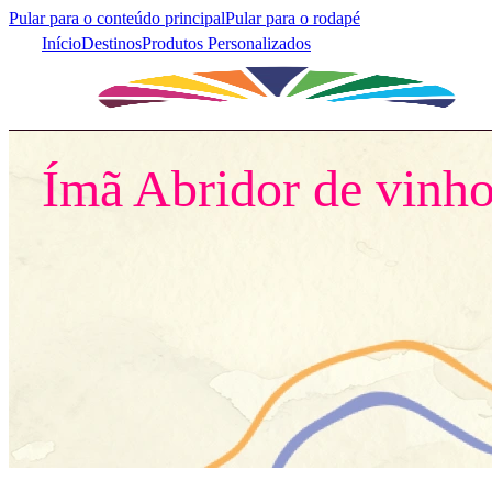
Pular para o conteúdo principal
Pular para o rodapé
Início
Destinos
Produtos Personalizados
Início
/
Destinos
/
Brasil
/
Abridor
/
Ímã Abridor de vinho
Ímã Abridor de vinh