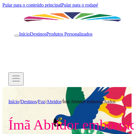
Pular para o conteúdo principal
Pular para o rodapé
Início
Destinos
Produtos Personalizados
Início
/
Destinos
/
Foz
/
Abridor
/
Ímã Abridor emborrachados
Ímã Abridor emborra