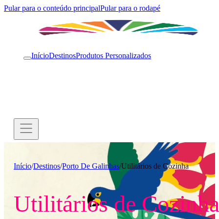
Pular para o conteúdo principal
Pular para o rodapé
Início
Destinos
Produtos Personalizados
Início
/
Destinos
/
Porto De Galinhas
/
Utilitários de Cozinha
Utilitários de Cozinh