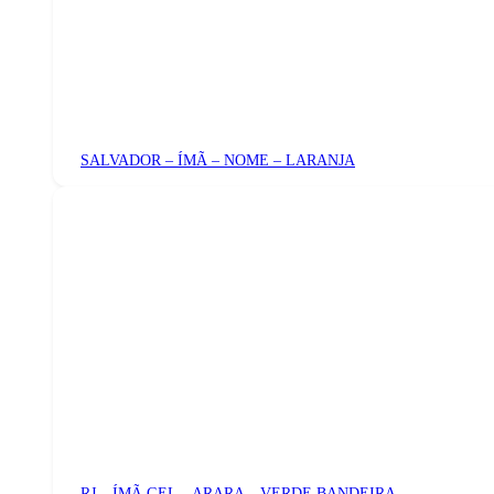
SALVADOR – ÍMÃ – NOME – LARANJA
RJ – ÍMÃ GEL – ARARA – VERDE BANDEIRA