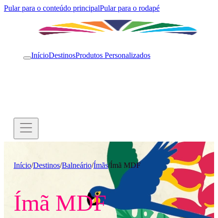
Pular para o conteúdo principal
Pular para o rodapé
Início
Destinos
Produtos Personalizados
Início
/
Destinos
/
Balneário
/
Ímãs
/
Ímã MDF
Ímã MDF